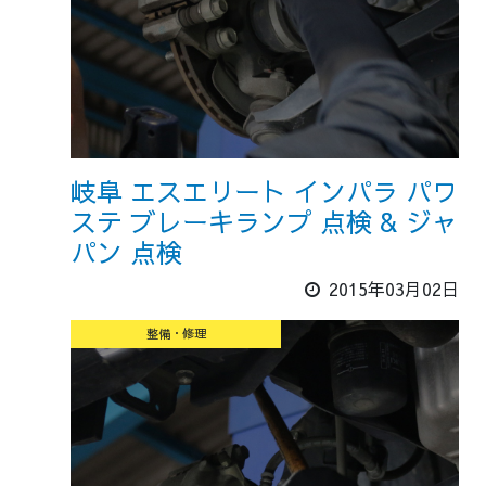
岐阜 エスエリート インパラ パワ
ステ ブレーキランプ 点検 & ジャ
パン 点検
2015年03月02日
整備・修理