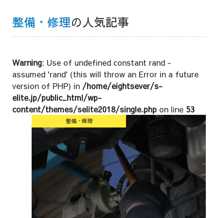
整備・修理
の人気記事
Warning
: Use of undefined constant rand -
assumed 'rand' (this will throw an Error in a future
version of PHP) in
/home/eightsever/s-
elite.jp/public_html/wp-
content/themes/selite2018/single.php
on line
53
整備・修理