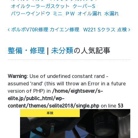
オイルクーラーガスケット
クーパーS
パワーウインドウ
ミニ
ＰＷ
オイル漏れ
水漏れ
Post navigation
ボルボV70R修理 カイエン修理
W221 Sクラス 点検
整備・修理
|
未分類
の人気記事
Warning
: Use of undefined constant rand -
assumed 'rand' (this will throw an Error in a future
version of PHP) in
/home/eightsever/s-
elite.jp/public_html/wp-
content/themes/selite2018/single.php
on line
53
車検