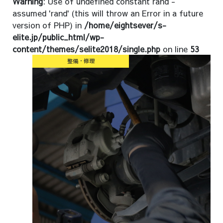
Warning
: Use of undefined constant rand -
assumed 'rand' (this will throw an Error in a future
version of PHP) in
/home/eightsever/s-
elite.jp/public_html/wp-
content/themes/selite2018/single.php
on line
53
整備・修理