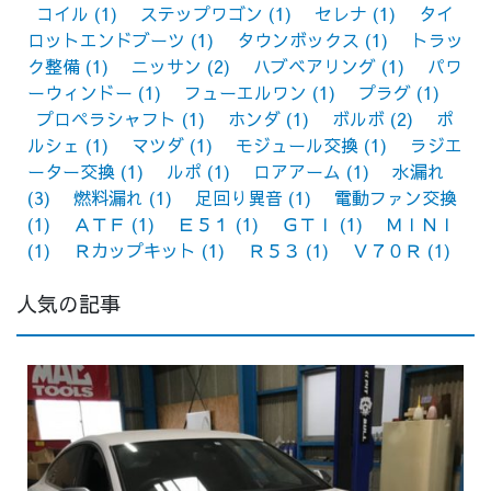
コイル
(1)
ステップワゴン
(1)
セレナ
(1)
タイ
ロットエンドブーツ
(1)
タウンボックス
(1)
トラッ
ク整備
(1)
ニッサン
(2)
ハブベアリング
(1)
パワ
ーウィンドー
(1)
フューエルワン
(1)
プラグ
(1)
プロペラシャフト
(1)
ホンダ
(1)
ボルボ
(2)
ポ
ルシェ
(1)
マツダ
(1)
モジュール交換
(1)
ラジエ
ーター交換
(1)
ルポ
(1)
ロアアーム
(1)
水漏れ
(3)
燃料漏れ
(1)
足回り異音
(1)
電動ファン交換
(1)
ＡＴＦ
(1)
Ｅ５１
(1)
ＧＴＩ
(1)
ＭＩＮＩ
(1)
Ｒカップキット
(1)
Ｒ５３
(1)
Ｖ７０Ｒ
(1)
人気の記事