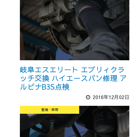
岐阜エスエリート エブリィクラ
ッチ交換 ハイエースバン修理 ア
ルピナB3S点検
2016年12月02日
整備・修理