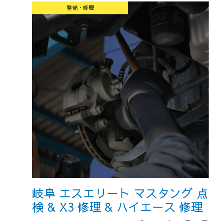
整備・修理
岐阜 エスエリート マスタング 点
検 & X3 修理 & ハイエース 修理