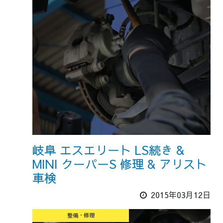
岐阜 エスエリート LS続き &
MINI クーパーS 修理 & アリスト
車検
2015年03月12日
整備・修理