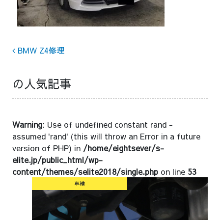
Post navigation
BMW Z4修理
の人気記事
Warning
: Use of undefined constant rand -
assumed 'rand' (this will throw an Error in a future
version of PHP) in
/home/eightsever/s-
elite.jp/public_html/wp-
content/themes/selite2018/single.php
on line
53
車検