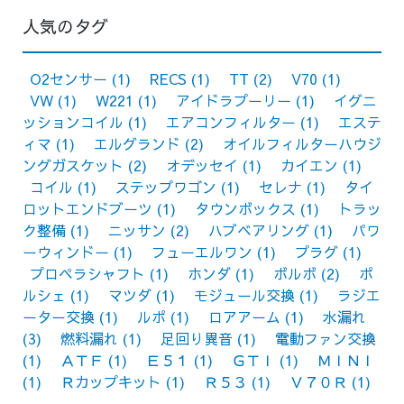
人気のタグ
O2センサー
(1)
RECS
(1)
TT
(2)
V70
(1)
VW
(1)
W221
(1)
アイドラプーリー
(1)
イグニ
ッションコイル
(1)
エアコンフィルター
(1)
エステ
ィマ
(1)
エルグランド
(2)
オイルフィルターハウジ
ングガスケット
(2)
オデッセイ
(1)
カイエン
(1)
コイル
(1)
ステップワゴン
(1)
セレナ
(1)
タイ
ロットエンドブーツ
(1)
タウンボックス
(1)
トラッ
ク整備
(1)
ニッサン
(2)
ハブベアリング
(1)
パワ
ーウィンドー
(1)
フューエルワン
(1)
プラグ
(1)
プロペラシャフト
(1)
ホンダ
(1)
ボルボ
(2)
ポ
ルシェ
(1)
マツダ
(1)
モジュール交換
(1)
ラジエ
ーター交換
(1)
ルポ
(1)
ロアアーム
(1)
水漏れ
(3)
燃料漏れ
(1)
足回り異音
(1)
電動ファン交換
(1)
ＡＴＦ
(1)
Ｅ５１
(1)
ＧＴＩ
(1)
ＭＩＮＩ
(1)
Ｒカップキット
(1)
Ｒ５３
(1)
Ｖ７０Ｒ
(1)