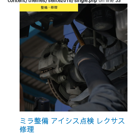
content/themes/selite2018/single.php
on line
53
整備・修理
ミラ整備 アイシス点検 レクサス
修理