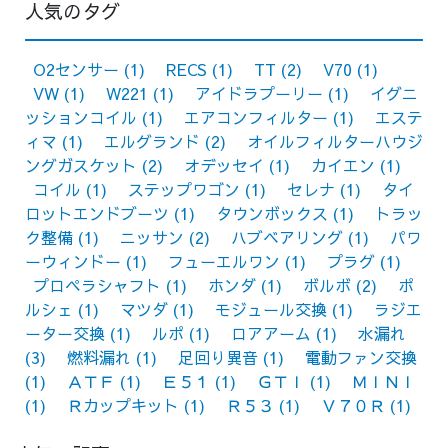
人気のタグ
O2センサー
(1)
RECS
(1)
TT
(2)
V70
(1)
VW
(1)
W221
(1)
アイドラプーリー
(1)
イグニ
ッションコイル
(1)
エアコンフィルター
(1)
エステ
ィマ
(1)
エルグランド
(2)
オイルフィルターハウジ
ングガスケット
(2)
オデッセイ
(1)
カイエン
(1)
コイル
(1)
ステップワゴン
(1)
セレナ
(1)
タイ
ロットエンドブーツ
(1)
タウンボックス
(1)
トラッ
ク整備
(1)
ニッサン
(2)
ハブベアリング
(1)
パワ
ーウィンドー
(1)
フューエルワン
(1)
プラグ
(1)
プロペラシャフト
(1)
ホンダ
(1)
ボルボ
(2)
ポ
ルシェ
(1)
マツダ
(1)
モジュール交換
(1)
ラジエ
ーター交換
(1)
ルポ
(1)
ロアアーム
(1)
水漏れ
(3)
燃料漏れ
(1)
足回り異音
(1)
電動ファン交換
(1)
ＡＴＦ
(1)
Ｅ５１
(1)
ＧＴＩ
(1)
ＭＩＮＩ
(1)
Ｒカップキット
(1)
Ｒ５３
(1)
Ｖ７０Ｒ
(1)