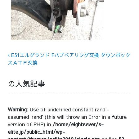
Post navigation
E51エルグランド Fハブベアリング交換 タウンボック
スＡＴＦ交換
の人気記事
Warning
: Use of undefined constant rand -
assumed 'rand' (this will throw an Error in a future
version of PHP) in
/home/eightsever/s-
elite.jp/public_html/wp-