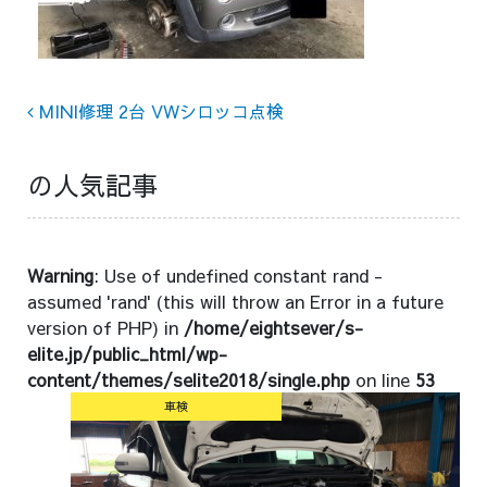
Post navigation
MINI修理 2台 VWシロッコ点検
の人気記事
Warning
: Use of undefined constant rand -
assumed 'rand' (this will throw an Error in a future
version of PHP) in
/home/eightsever/s-
elite.jp/public_html/wp-
content/themes/selite2018/single.php
on line
53
車検