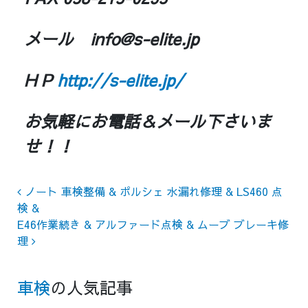
メール
info@s-elite.jp
H P
http://s-elite.jp/
お気軽にお電話＆メール下さいま
せ！！
Post navigation
ノート 車検整備 & ポルシェ 水漏れ修理 & LS460 点
検 &
E46作業続き & アルファード点検 & ムーブ ブレーキ修
理
車検
の人気記事