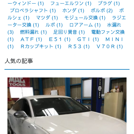
ーウィンドー
(1)
フューエルワン
(1)
プラグ
(1)
プロペラシャフト
(1)
ホンダ
(1)
ボルボ
(2)
ポ
ルシェ
(1)
マツダ
(1)
モジュール交換
(1)
ラジエ
ーター交換
(1)
ルポ
(1)
ロアアーム
(1)
水漏れ
(3)
燃料漏れ
(1)
足回り異音
(1)
電動ファン交換
(1)
ＡＴＦ
(1)
Ｅ５１
(1)
ＧＴＩ
(1)
ＭＩＮＩ
(1)
Ｒカップキット
(1)
Ｒ５３
(1)
Ｖ７０Ｒ
(1)
人気の記事