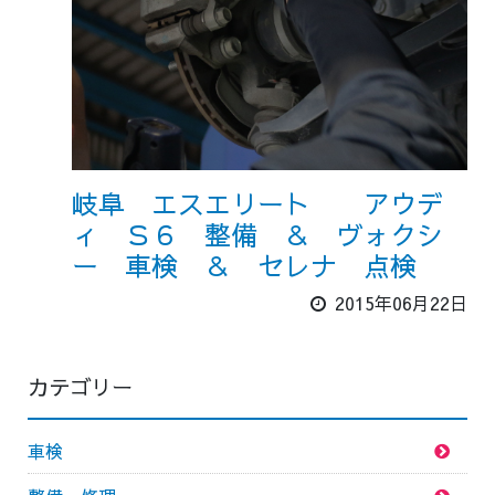
岐阜 エスエリート アウデ
ィ Ｓ６ 整備 ＆ ヴォクシ
ー 車検 ＆ セレナ 点検
2015年06月22日
カテゴリー
車検