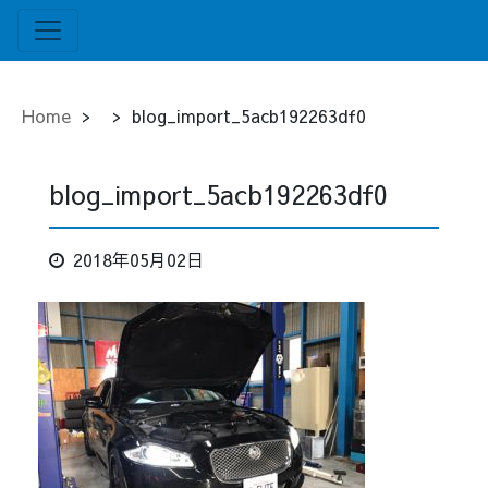
Home
>
>
blog_import_5acb192263df0
blog_import_5acb192263df0
2018年05月02日