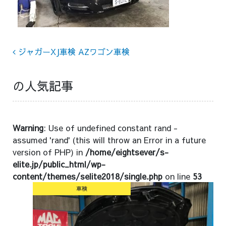
Post navigation
ジャガーXJ車検 AZワゴン車検
の人気記事
Warning
: Use of undefined constant rand -
assumed 'rand' (this will throw an Error in a future
version of PHP) in
/home/eightsever/s-
elite.jp/public_html/wp-
content/themes/selite2018/single.php
on line
53
車検