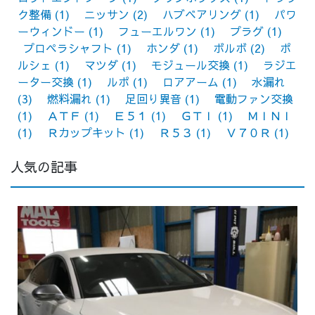
ク整備
(1)
ニッサン
(2)
ハブベアリング
(1)
パワ
ーウィンドー
(1)
フューエルワン
(1)
プラグ
(1)
プロペラシャフト
(1)
ホンダ
(1)
ボルボ
(2)
ポ
ルシェ
(1)
マツダ
(1)
モジュール交換
(1)
ラジエ
ーター交換
(1)
ルポ
(1)
ロアアーム
(1)
水漏れ
(3)
燃料漏れ
(1)
足回り異音
(1)
電動ファン交換
(1)
ＡＴＦ
(1)
Ｅ５１
(1)
ＧＴＩ
(1)
ＭＩＮＩ
(1)
Ｒカップキット
(1)
Ｒ５３
(1)
Ｖ７０Ｒ
(1)
人気の記事