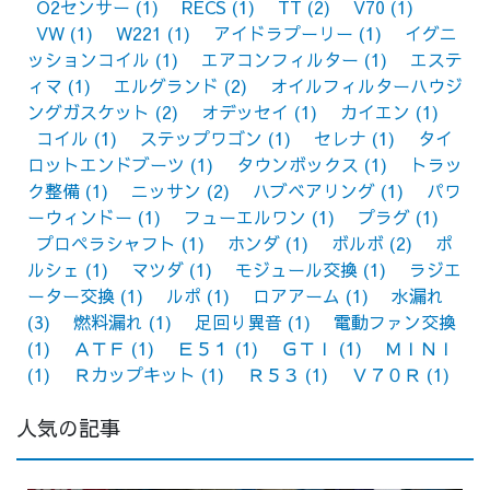
O2センサー
(1)
RECS
(1)
TT
(2)
V70
(1)
VW
(1)
W221
(1)
アイドラプーリー
(1)
イグニ
ッションコイル
(1)
エアコンフィルター
(1)
エステ
ィマ
(1)
エルグランド
(2)
オイルフィルターハウジ
ングガスケット
(2)
オデッセイ
(1)
カイエン
(1)
コイル
(1)
ステップワゴン
(1)
セレナ
(1)
タイ
ロットエンドブーツ
(1)
タウンボックス
(1)
トラッ
ク整備
(1)
ニッサン
(2)
ハブベアリング
(1)
パワ
ーウィンドー
(1)
フューエルワン
(1)
プラグ
(1)
プロペラシャフト
(1)
ホンダ
(1)
ボルボ
(2)
ポ
ルシェ
(1)
マツダ
(1)
モジュール交換
(1)
ラジエ
ーター交換
(1)
ルポ
(1)
ロアアーム
(1)
水漏れ
(3)
燃料漏れ
(1)
足回り異音
(1)
電動ファン交換
(1)
ＡＴＦ
(1)
Ｅ５１
(1)
ＧＴＩ
(1)
ＭＩＮＩ
(1)
Ｒカップキット
(1)
Ｒ５３
(1)
Ｖ７０Ｒ
(1)
人気の記事