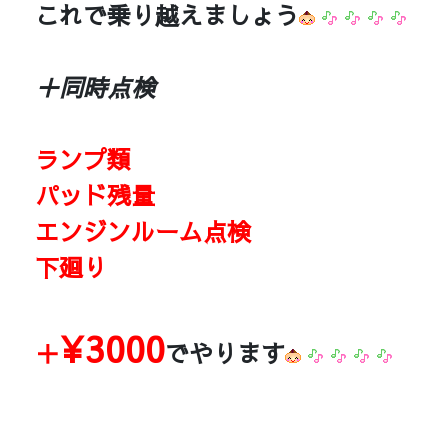
これで乗り越えましょう
＋同時点検
ランプ類
パッド残量
エンジンルーム点検
下廻り
¥3000
＋
でやります