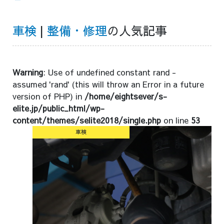
車検
|
整備・修理
の人気記事
Warning
: Use of undefined constant rand -
assumed 'rand' (this will throw an Error in a future
version of PHP) in
/home/eightsever/s-
elite.jp/public_html/wp-
content/themes/selite2018/single.php
on line
53
車検