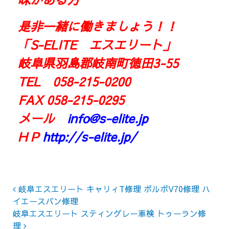
是非一緒に働きましょう！！
「S-ELITE エスエリート」
岐阜県羽島郡岐南町徳田3-55
TEL 058-215-0200
FAX 058-215-0295
メール
info@s-elite.jp
H P
http://s-elite.jp/
Post navigation
岐阜エスエリート キャリィT修理 ボルボV70修理 ハ
イエースバン修理
岐阜エスエリート スティングレー車検 トゥーラン修
理