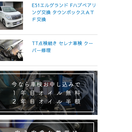
E51エルグランド Fハブベアリ
ング交換 タウンボックスＡＴ
Ｆ交換
TT点検続き セレナ車検 クー
パー修理