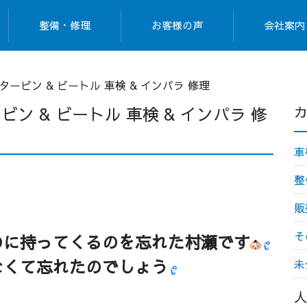
整備・修理
お客様の声
会社案内
タービン & ビートル 車検 & インパラ 修理
ビン & ビートル 車検 & インパラ 修
カ
車
整
販
そ
のに持ってくるのを忘れた村瀬です
なくて忘れたのでしょう
未
人