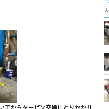
(1
人
抜いてからタービン交換にとりかかり