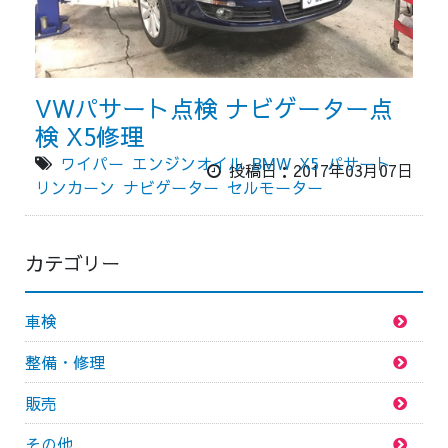
VWパサート点検 ナビゲーター点
検 X5修理
ワイパー
エンジンオイル
BMW
X5
パサート
投稿日：2017年03月07日
リンカーン
ナビゲーター
セルモーター
カテゴリー
車検
整備・修理
販売
その他