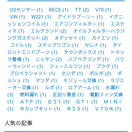
O2センサー
(1)
RECS
(1)
TT
(2)
V70
(1)
VW
(1)
W221
(1)
アイドラプーリー
(1)
イグニ
ッションコイル
(1)
エアコンフィルター
(1)
エステ
ィマ
(1)
エルグランド
(2)
オイルフィルターハウジ
ングガスケット
(2)
オデッセイ
(1)
カイエン
(1)
コイル
(1)
ステップワゴン
(1)
セレナ
(1)
タイ
ロットエンドブーツ
(1)
タウンボックス
(1)
トラッ
ク整備
(1)
ニッサン
(2)
ハブベアリング
(1)
パワ
ーウィンドー
(1)
フューエルワン
(1)
プラグ
(1)
プロペラシャフト
(1)
ホンダ
(1)
ボルボ
(2)
ポ
ルシェ
(1)
マツダ
(1)
モジュール交換
(1)
ラジエ
ーター交換
(1)
ルポ
(1)
ロアアーム
(1)
水漏れ
(3)
燃料漏れ
(1)
足回り異音
(1)
電動ファン交換
(1)
ＡＴＦ
(1)
Ｅ５１
(1)
ＧＴＩ
(1)
ＭＩＮＩ
(1)
Ｒカップキット
(1)
Ｒ５３
(1)
Ｖ７０Ｒ
(1)
人気の記事