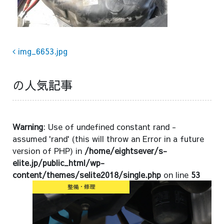
Post navigation
img_6653.jpg
の人気記事
Warning
: Use of undefined constant rand -
assumed 'rand' (this will throw an Error in a future
version of PHP) in
/home/eightsever/s-
elite.jp/public_html/wp-
content/themes/selite2018/single.php
on line
53
整備・修理